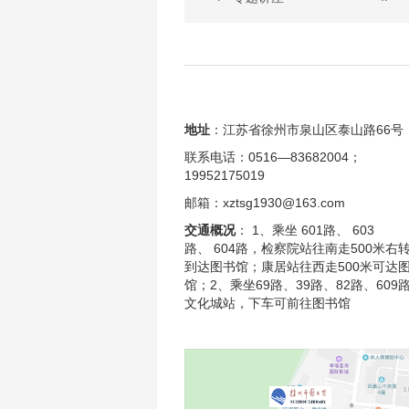
 徐州市图书馆2026年6月公益活动
地址
：江苏省徐州市泉山区泰山路66号
联系电话：0516—83682004；
19952175019
邮箱：xztsg1930@163.com
交通概况
： 1、乘坐 601路、 603
路、 604路，检察院站往南走500米右
到达图书馆；康居站往西走500米可达
馆；2、乘坐69路、39路、82路、609
文化城站，下车可前往图书馆